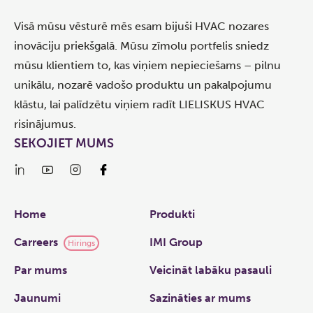
Visā mūsu vēsturē mēs esam bijuši HVAC nozares
inovāciju priekšgalā. Mūsu zīmolu portfelis sniedz
mūsu klientiem to, kas viņiem nepieciešams – pilnu
unikālu, nozarē vadošo produktu un pakalpojumu
klāstu, lai palīdzētu viņiem radīt LIELISKUS HVAC
risinājumus.
SEKOJIET MUMS
Links
Home
Produkti
Carreers
IMI Group
Hirings
Par mums
Veicināt labāku pasauli
Jaunumi
Sazināties ar mums