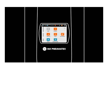
LEJUPIELĀDĒT MŪSU ĪSO PALAIŠANAS CEĻVEDI