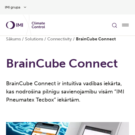
Pāriet uz galveno saturu
IMI grupa
Sākums
/
Solutions
/
Connectivity
/
BrainCube Connect
BrainCube Connect
BrainCube Connect ir intuitīva vadības iekārta,
kas nodrošina pilnīgu savienojamību visām “IMI
Pneumatex Tecbox” iekārtām.