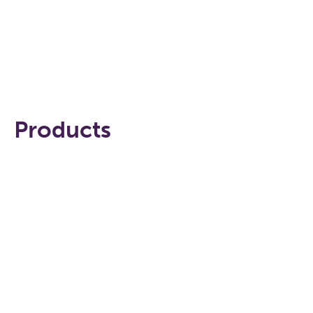
IZPĒTIET “IMI PNEUMATEX” KLĀSTU
Products