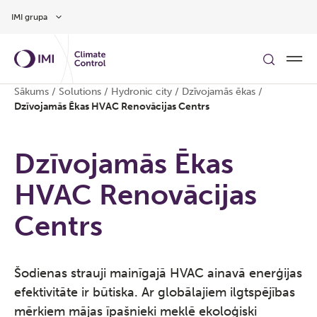
Pāriet uz galveno saturu
IMI grupa
Sākums
/
Solutions
/
Hydronic city
/
Dzīvojamās ēkas
/
Dzīvojamās Ēkas HVAC Renovācijas Centrs
Dzīvojamās Ēkas
HVAC Renovācijas
Centrs
Šodienas strauji mainīgajā HVAC ainavā enerģijas
efektivitāte ir būtiska. Ar globālajiem ilgtspējības
mērķiem mājas īpašnieki meklē ekoloģiski