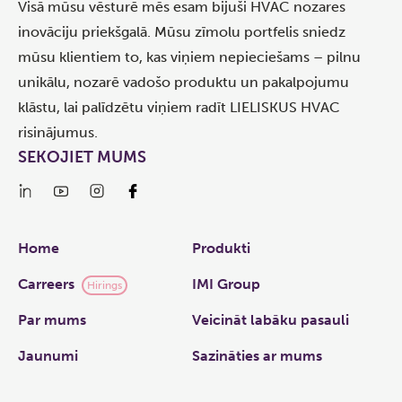
Visā mūsu vēsturē mēs esam bijuši HVAC nozares
inovāciju priekšgalā. Mūsu zīmolu portfelis sniedz
mūsu klientiem to, kas viņiem nepieciešams – pilnu
unikālu, nozarē vadošo produktu un pakalpojumu
klāstu, lai palīdzētu viņiem radīt LIELISKUS HVAC
risinājumus.
SEKOJIET MUMS
Links
Home
Produkti
Carreers
IMI Group
Hirings
Par mums
Veicināt labāku pasauli
Jaunumi
Sazināties ar mums