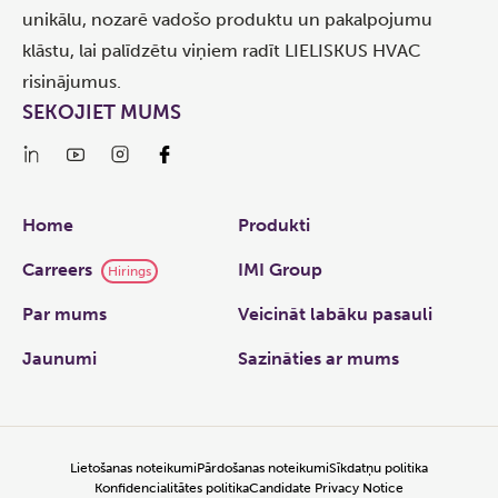
unikālu, nozarē vadošo produktu un pakalpojumu
klāstu, lai palīdzētu viņiem radīt LIELISKUS HVAC
risinājumus.
SEKOJIET MUMS
Links
Home
Produkti
Carreers
IMI Group
Hirings
Par mums
Veicināt labāku pasauli
Jaunumi
Sazināties ar mums
Lietošanas noteikumi
Pārdošanas noteikumi
Sīkdatņu politika
Konfidencialitātes politika
Candidate Privacy Notice