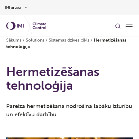
Pāriet uz galveno saturu
IMI grupa
Sākums
/
Solutions
/
Sistemas dzives cikls
/
Hermetizēšanas
tehnoloģija
Hermetizēšanas
tehnoloģija
Pareiza hermetizēšana nodrošina labāku izturību
un efektīvu darbību