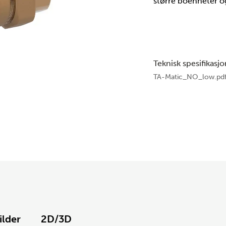
større boenheter o
Teknisk spesifikasjo
TA-Matic_NO_low.pd
ilder
2D/3D