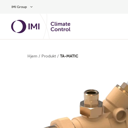
Gå til hovedinnhold
IMI Group
Hjem
/
Produkt
/
TA-MATIC