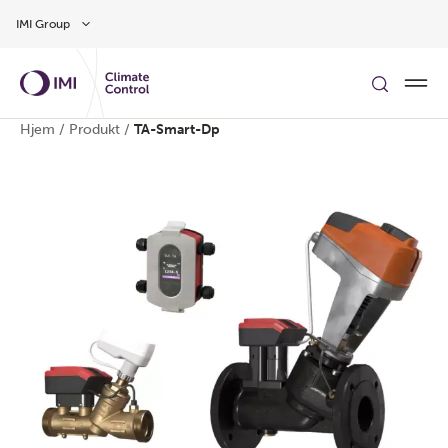
Gå til hovedinnhold
IMI Group
Hjem
/
Produkt
/
TA-Smart-Dp