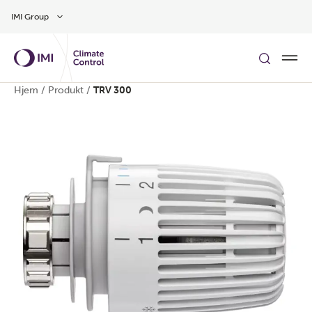
Gå til hovedinnhold
IMI Group
Hjem
/
Produkt
/
TRV 300