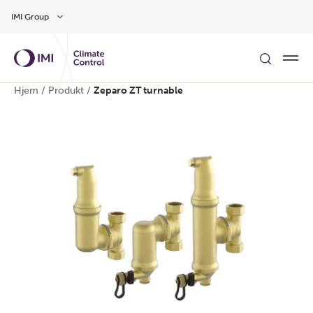
Gå til hovedinnhold
IMI Group
Hjem
/
Produkt
/
Zeparo ZT turnable