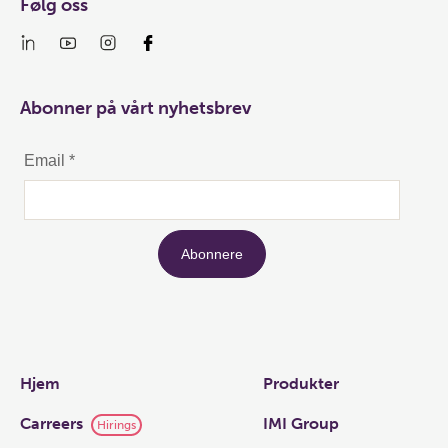
Følg oss
Abonner på vårt nyhetsbrev
Links
Hjem
Produkter
Carreers
IMI Group
Hirings