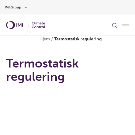
Gå til hovedinnhold
IMI Group
Hjem
/
Termostatisk regulering
Termostatisk
regulering