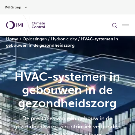
Overslaan naar hoofdinhoud
IMI Groep
Home
/
Oplossingen
/
Hydronic city
/
HVAC-systemen in
gebouwen in de gezondheidszorg
HVAC-systemen in
gebouwen in de
gezondheidszorg
De prestaties van een gebouw in de
gezondheidszorg zijn intrinsiek verbonden
met hun HVAC-ecosysteem.