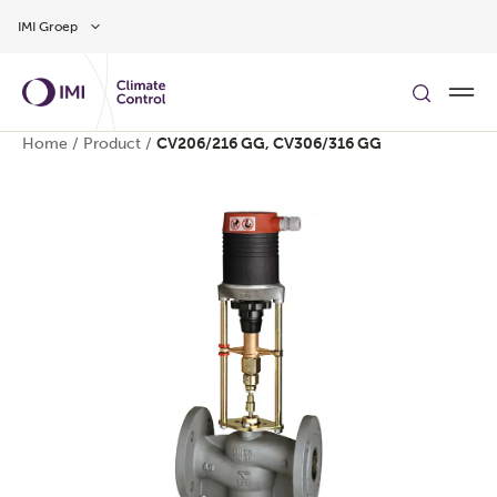
Overslaan naar hoofdinhoud
IMI Groep
Home
/
Product
/
CV206/216 GG, CV306/316 GG