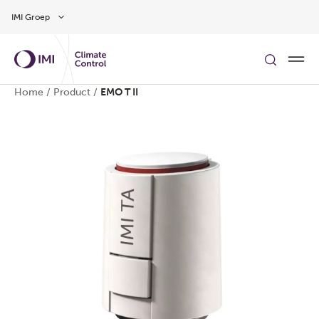
Overslaan naar hoofdinhoud
IMI Groep
Home
/
Product
/
EMO T II