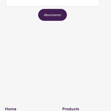
Links
Home
Products