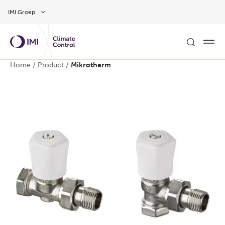
Overslaan naar hoofdinhoud
IMI Groep
Home
/
Product
/
Mikrotherm