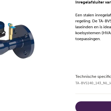
Inregelafsluiter van
Een stalen inregela
regeling. De TA-BVS
laseinden en is ide
koelsystemen (HVAC
toepassingen.
Technische specific
TA-BVS140_143_NL_l