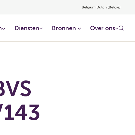
Belgium Dutch (België)
​
Diensten​
Bronnen ​
Over ons​
BVS
/143