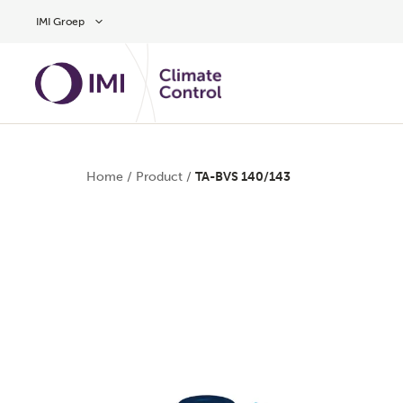
Overslaan naar hoofdinhoud
IMI Groep
Home
/
Product
/
TA-BVS 140/143