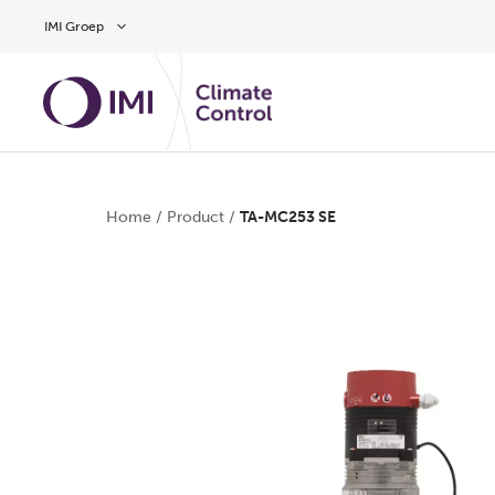
Overslaan naar hoofdinhoud
IMI Groep
Home
/
Product
/
TA-MC253 SE