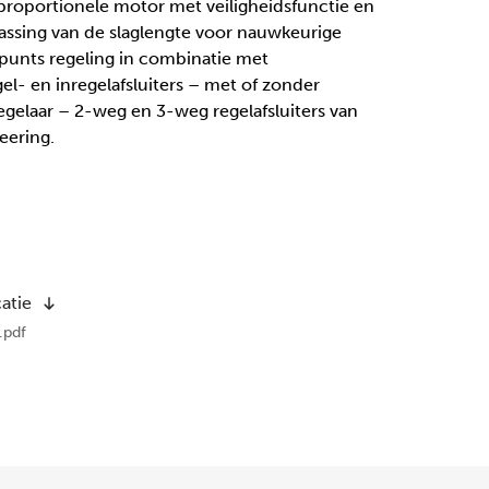
roportionele motor met veiligheidsfunctie en
ssing van de slaglengte voor nauwkeurige
unts regeling in combinatie met
l- en inregelafsluiters – met of zonder
egelaar – 2-weg en 3-weg regelafsluiters van
eering.
atie
pdf