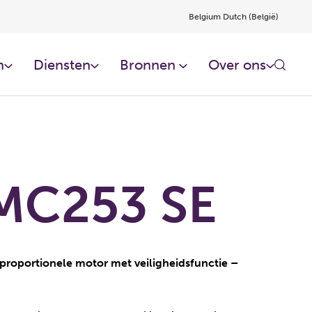
Belgium Dutch (België)
​
Diensten​
Bronnen ​
Over ons​
MC253 SE
roportionele motor met veiligheidsfunctie –