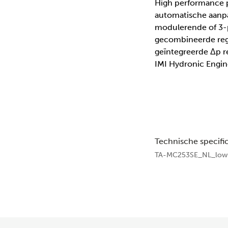
High performance p
automatische aanpa
modulerende of 3-p
gecombineerde rege
geïntegreerde Δp r
IMI Hydronic Engin
Technische specific
TA-MC253SE_NL_low.