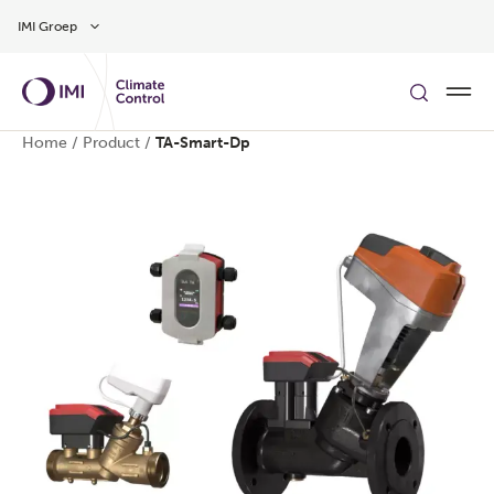
Overslaan naar hoofdinhoud
IMI Groep
Home
/
Product
/
TA-Smart-Dp