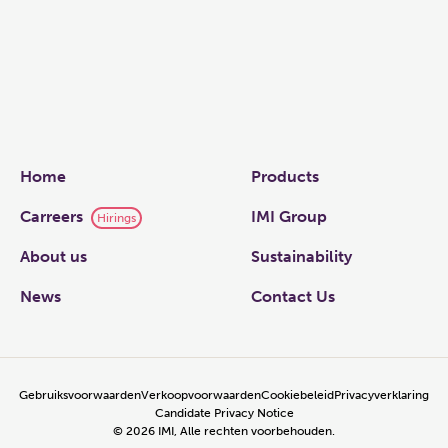
Links
Home
Products
Carreers
IMI Group
Hirings
About us
Sustainability
News
Contact Us
Gebruiksvoorwaarden
Verkoopvoorwaarden
Cookiebeleid
Privacyverklaring
Candidate Privacy Notice
©
2026
IMI, Alle rechten voorbehouden.