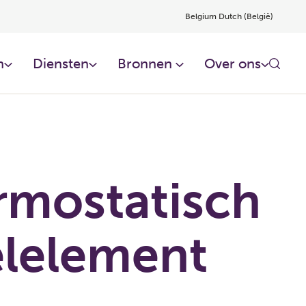
Belgium Dutch (België)
​
Diensten​
Bronnen ​
Over ons​
rmostatisch
elelement