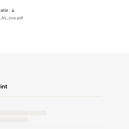
atie
_NL_low.pdf
int