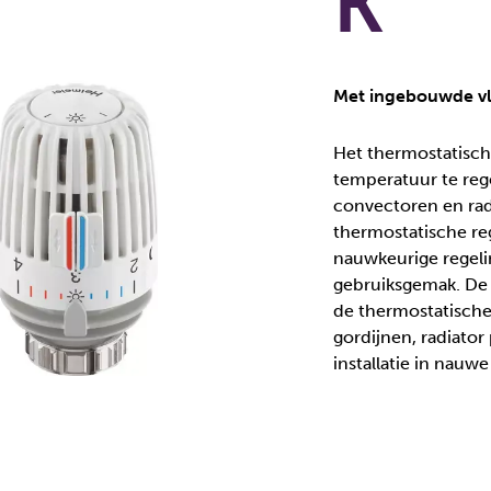
K
Met ingebouwde vlo
Het thermostatisc
temperatuur te reg
convectoren en rad
thermostatische re
nauwkeurige regeli
gebruiksgemak. De u
de thermostatische
gordijnen, radiator 
installatie in nauw