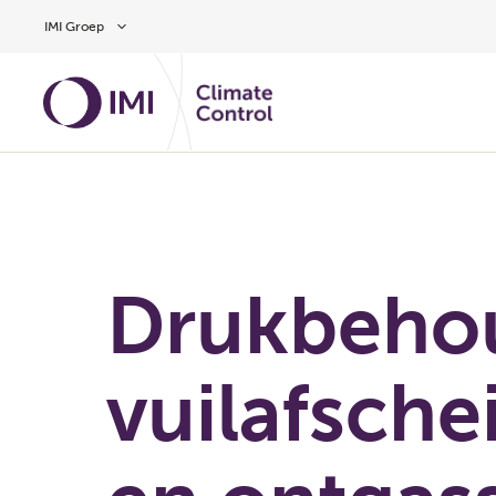
Overslaan naar hoofdinhoud
IMI Groep
Drukbeho
vuilafsche