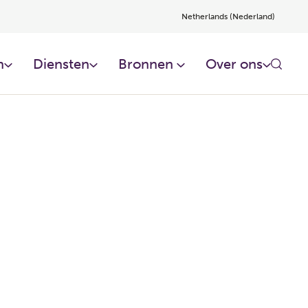
Netherlands (Nederland)
​
Diensten​
Bronnen ​
Over ons​