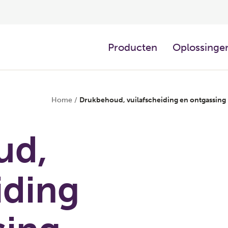
Producten
Oplossingen
Home
/
Drukbehoud, vuilafscheiding en ontgassing
ud,
iding