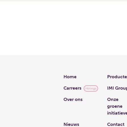
Links
Home
Product
Carreers
IMI Grou
Hirings
Over ons
Onze
groene
initiatiev
Nieuws
Contact