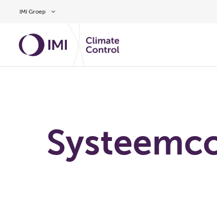
Overslaan naar hoofdinhoud
IMI Groep
Systeemc