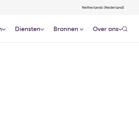
Netherlands (Nederland)
​
Diensten​
Bronnen ​
Over ons​