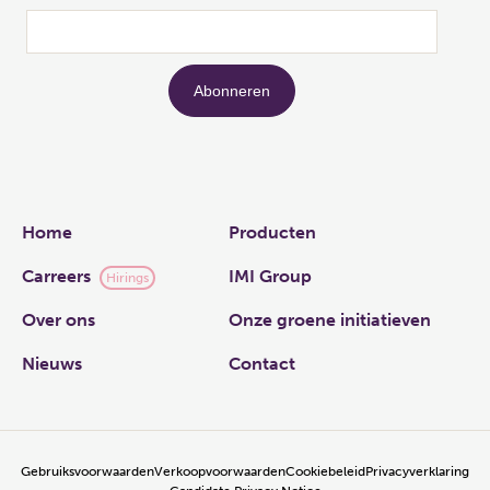
Links
Home
Producten
Carreers
IMI Group
Hirings
Over ons
Onze groene initiatieven
Nieuws
Contact
Gebruiksvoorwaarden
Verkoopvoorwaarden
Cookiebeleid
Privacyverklaring