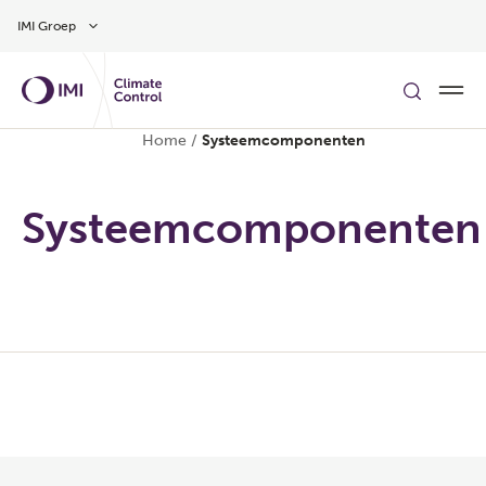
Overslaan naar hoofdinhoud
IMI Groep
Home
/
Systeemcomponenten
Systeemcomponenten