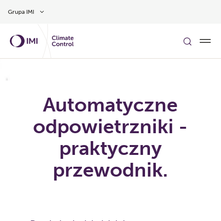
Przejdź do głównej treści
Grupa IMI
Automatyczne
odpowietrzniki -
praktyczny
przewodnik.