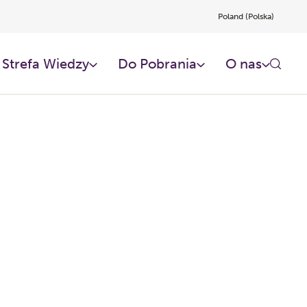
Poland (Polska)
Strefa Wiedzy
Do Pobrania
O nas​