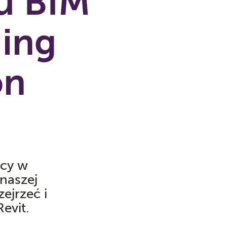
u BIM
ding
on
acy w
 naszej
zejrzeć i
evit.