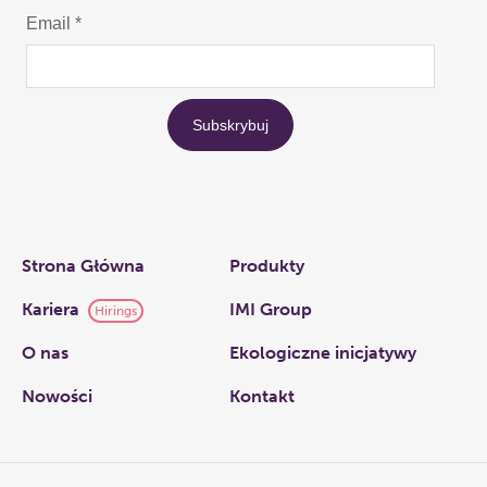
Links
Strona Główna
Produkty
Kariera
IMI Group
Hirings
O nas​
Ekologiczne inicjatywy
Nowości
Kontakt