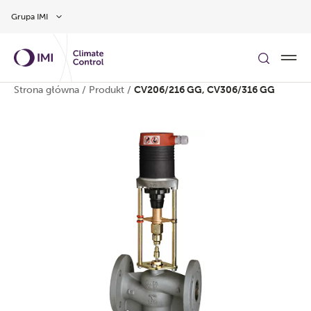
Przejdź do głównej treści
Grupa IMI
Strona główna
/
Produkt
/
CV206/216 GG, CV306/316 GG