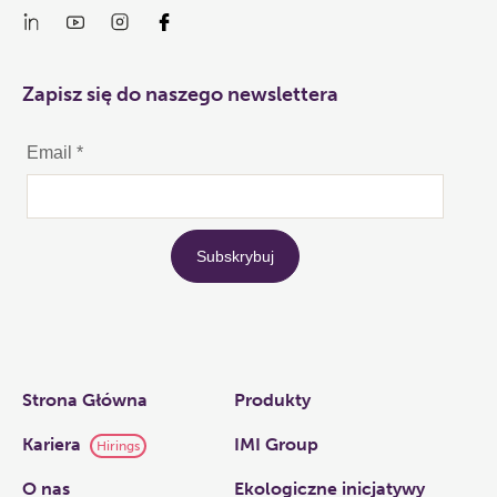
Zapisz się do naszego newslettera
Links
Strona Główna
Produkty
Kariera
IMI Group
Hirings
O nas​
Ekologiczne inicjatywy