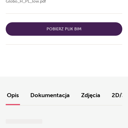
Globo_H_PL_low.pdf
POBIERZ PLIK BIM
Opis
Dokumentacja
Zdjęcia
2D/3