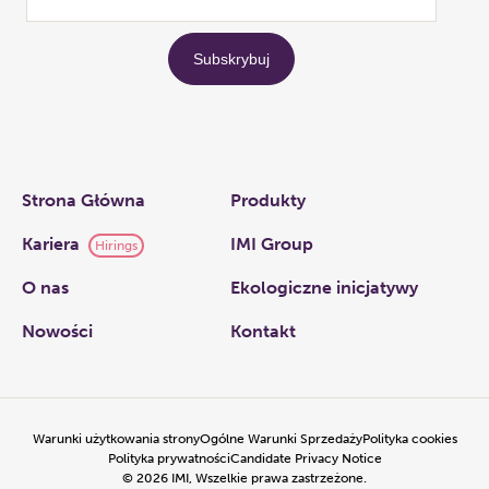
Links
Strona Główna
Produkty
Kariera
IMI Group
Hirings
O nas​
Ekologiczne inicjatywy
Nowości
Kontakt
Warunki użytkowania strony
Ogólne Warunki Sprzedaży
Polityka cookies
Polityka prywatności
Candidate Privacy Notice
©
2026
IMI, Wszelkie prawa zastrzeżone.