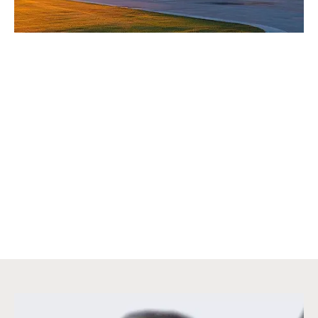
Vento Connect
Zeparo Cyclone Max
Zeparo Aero
SKONTAKTUJ SIĘ Z NAMI