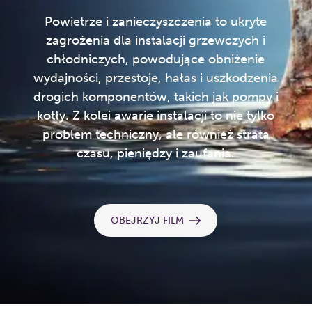
Powietrze i zanieczyszczenia to ukryte
zagrożenia dla instalacji grzewczych i
chłodniczych, powodujące obniżenie
wydajności, przestoje, hałas i uszkodzenia
drogich komponentów, takich jak pompy i
kotły. Z kolei awarie instalacji to nie tylko
problem techniczny, ale również strata
czasu, pieniędzy i zaufania.
OBEJRZYJ FILM