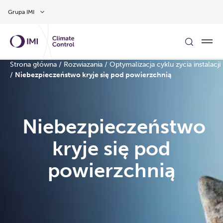
Przejdź do głównej treści
Grupa IMI
Strona główna
/
Rozwiazania
/
Optymalizacja cyklu zycia instalacji
/
Niebezpieczeństwo kryje się pod powierzchnią
Niebezpieczeństwo
kryje się pod
powierzchnią