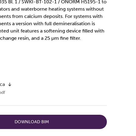
035 Bl. 1 / SWKI-BT-102-1 / ÖNORM H5195-1 to
ators and waterborne heating systems without
nts from calcium deposits. For systems with
ts a version with full demineralisation is
ted unit features a softening device filled with
change resin, and a 25 µm fine filter.
ica
pdf
DOWNLOAD BIM