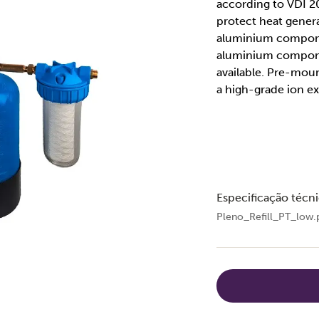
according to VDI 2
protect heat gener
aluminium compone
aluminium componen
available. Pre-moun
a high-grade ion ex
Especificação técn
Pleno_Refill_PT_low.