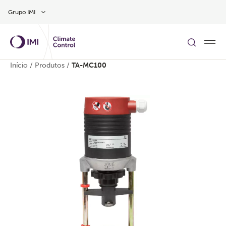
Skip to main content
Grupo IMI
Início
/
Produtos
/
TA-MC100