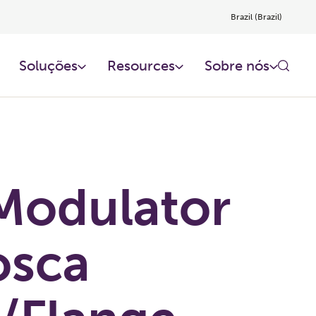
Brazil (Brazil)
Soluções
Resources
Sobre nós
Modulator
osca