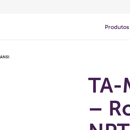
Produtos
 ANSI
TA-
– R