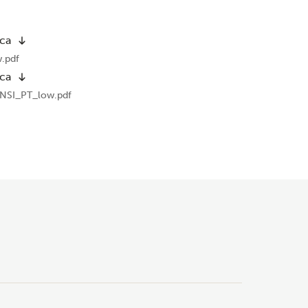
ica
.pdf
ica
NSI_PT_low.pdf