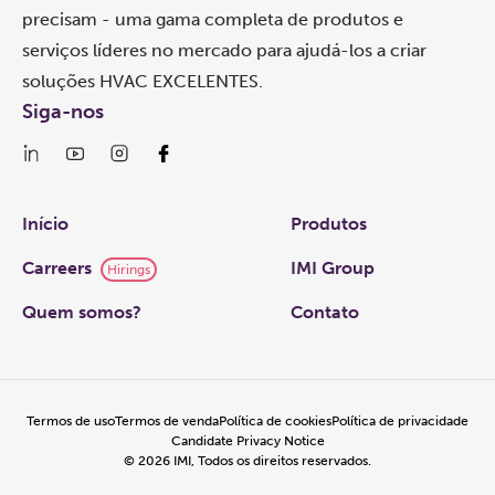
precisam - uma gama completa de produtos e
serviços líderes no mercado para ajudá-los a criar
soluções HVAC EXCELENTES.
Siga-nos
Links
Início
Produtos
Carreers
IMI Group
Hirings
Quem somos?
Contato
Termos de uso
Termos de venda
Política de cookies
Política de privacidade
Candidate Privacy Notice
©
2026
IMI, Todos os direitos reservados.