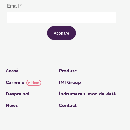
Links
Acasă
Produse
Carreers
IMI Group
Hirings
Despre noi
Îndrumare și mod de viață
News
Contact