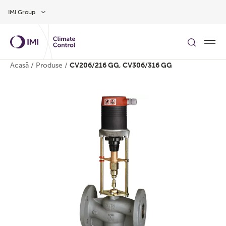
Treci la conținutul principal
IMI Group
Acasă
/
Produse
/
CV206/216 GG, CV306/316 GG