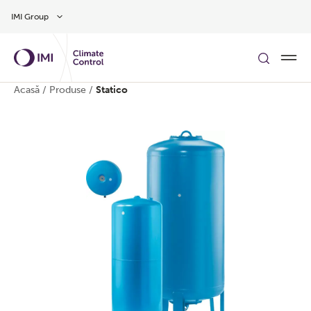
Treci la conținutul principal
IMI Group
Acasă
/
Produse
/
Statico