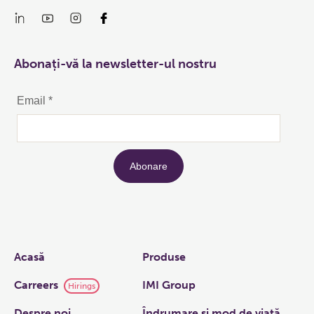
Abonați-vă la newsletter-ul nostru
Links
Acasă
Produse
Carreers
IMI Group
Hirings
Despre noi
Îndrumare și mod de viață