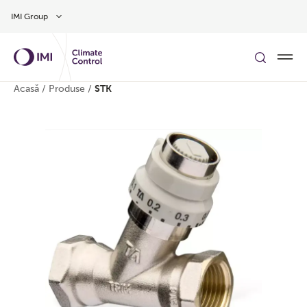
Treci la conținutul principal
IMI Group
Acasă
/
Produse
/
STK