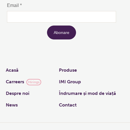
Links
Acasă
Produse
Carreers
IMI Group
Hirings
Despre noi
Îndrumare și mod de viață
News
Contact