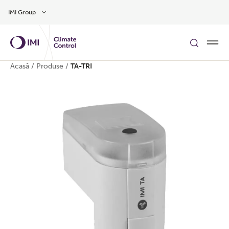
Treci la conținutul principal
IMI Group
Acasă
/
Produse
/
TA-TRI