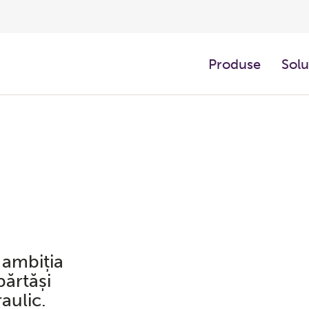
Produse
Solu
 ambiția
părtăși
aulic.