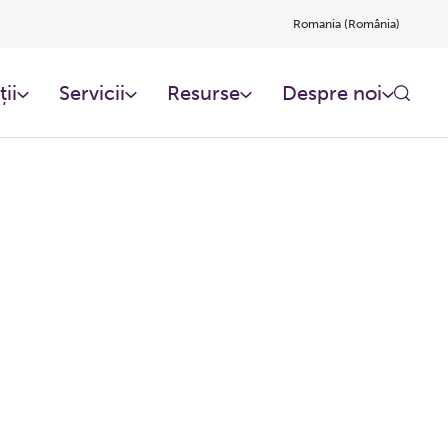
Romania (România)
ții
Servicii
Resurse
Despre noi