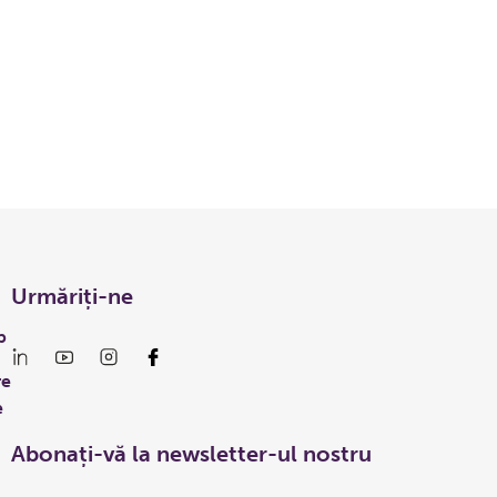
Urmăriți-ne
p
re
e
Abonați-vă la newsletter-ul nostru