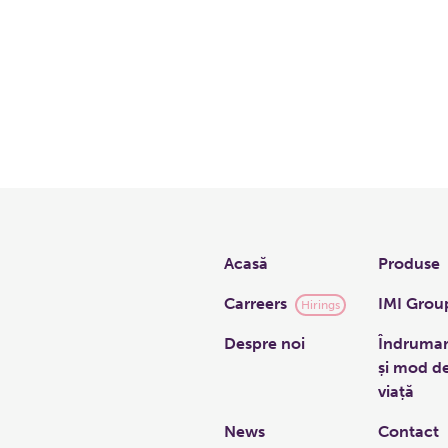
Links
Acasă
Produse
Carreers
IMI Grou
Hirings
Despre noi
Îndruma
și mod d
viață
News
Contact