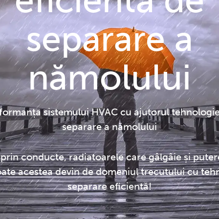
eficientă de
separare a
nămolului
rformanța sistemului HVAC cu ajutorul tehnologie
separare a nămolului
rin conducte, radiatoarele care gâlgâie și pute
oate acestea devin de domeniul trecutului cu teh
separare eficientă!