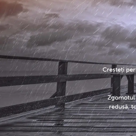
Creșteți pe
Zgomotul p
redusă, t