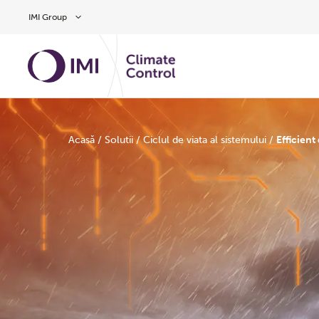
Treci la conținutul principal
IMI Group
Acasă
/
Solutii
/
Ciclul de viata al sistemului
/
Efficient