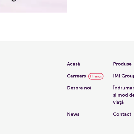
Links
Acasă
Produse
Carreers
IMI Grou
Hirings
Despre noi
Îndruma
și mod d
viață
News
Contact