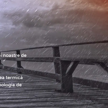
i noastre de
rea termică
nologia de