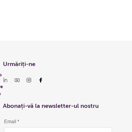
Urmăriți-ne
p
re
e
Abonați-vă la newsletter-ul nostru