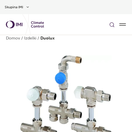
Preskoči na glavno vsebino
Skupina IMI
Domov
/
Izdelki
/
Duolux