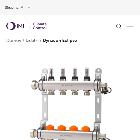
Preskoči na glavno vsebino
Skupina IMI
Domov
/
Izdelki
/
Dynacon Eclipse