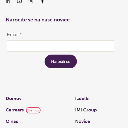
Naročite se na naše novice
Links
Domov
Izdelki
Carreers
IMI Group
Hirings
O nas
Novice