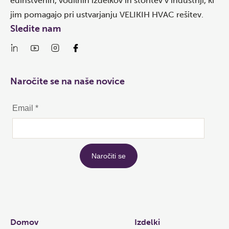
edinstvenih, vodilnih izdelkov in storitev v industriji, ki
jim pomagajo pri ustvarjanju VELIKIH HVAC rešitev.
Sledite nam
Naročite se na naše novice
Links
Domov
Izdelki