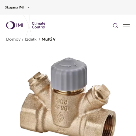
Preskoči na glavno vsebino
Skupina IMI
Domov
/
Izdelki
/
Multi V