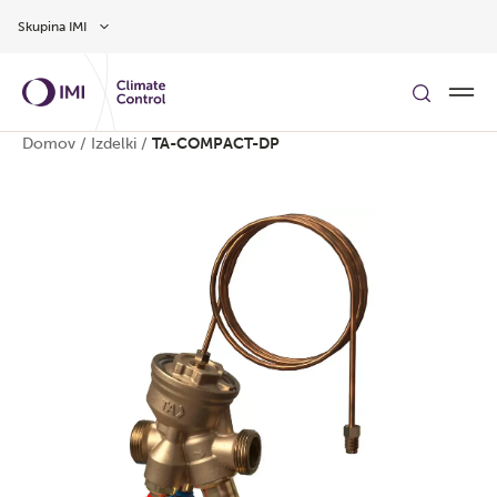
Preskoči na glavno vsebino
Skupina IMI
Domov
/
Izdelki
/
TA-COMPACT-DP