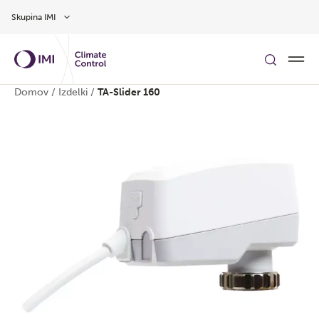
Preskoči na glavno vsebino
Skupina IMI
Domov
/
Izdelki
/
TA-Slider 160