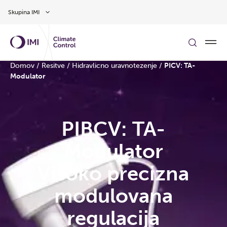
Preskoči na glavno vsebino
Skupina IMI
Domov
/
Resitve
/
Hidravlicno uravnotezenje
/
PICV: TA-
Modulator
PIBCV: TA-
Modulator
Visoko precizna
modulovana
regulacija