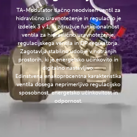
TA-Modulator tlačno neodvisen ventil za
hidravlično uravnoteženje in regulacijo je
izdelek 3 v 1, ki združuje funkcionalnost
ventila za hidravlično uravnoteženje,
regulacijskega ventila in DP regulatorja.
Zagotavlja stabilno udobje v notranjih
prostorih, ki je energetsko učinkovito in
digitalno nastavljivo.
Edinstvena enakoprocentna karakteristika
ventila dosega neprimerljivo regulacijsko
sposobnost, energetsko učinkovitost in
odpornost.