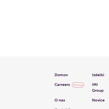
Links
Domov
Izdelki
Carreers
IMI
Hirings
Group
O nas
Novice