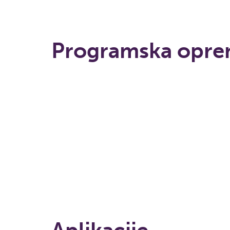
Programska opr
Nalaganje...