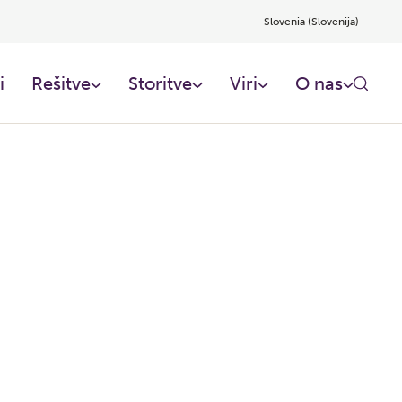
Slovenia (Slovenija)
i
Rešitve
Storitve
Viri
O nas