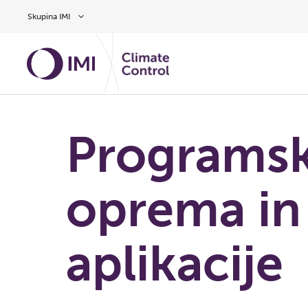
Preskoči na glavno vsebino
Skupina IMI
Programs
oprema in
aplikacije