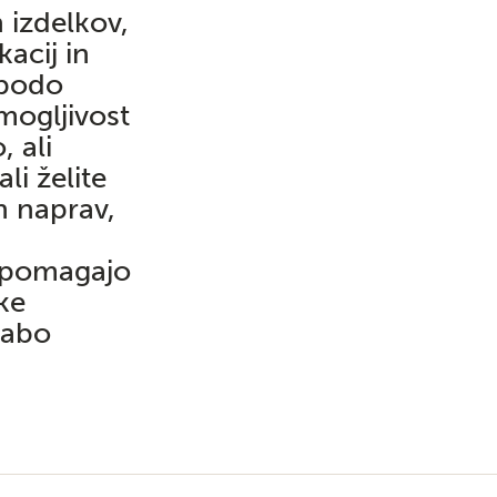
 izdelkov,
kacij in
 bodo
ogljivost
 ali
li želite
h naprav,
 pomagajo
ke
rabo