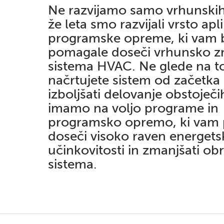
Ne razvijamo samo vrhunskih
že leta smo razvijali vrsto apli
programske opreme, ki vam
pomagale doseči vrhunsko zm
sistema HVAC. Ne glede na to,
načrtujete sistem od začetka a
izboljšati delovanje obstoječi
imamo na voljo programe in
programsko opremo, ki vam
doseči visoko raven energets
učinkovitosti in zmanjšati ob
sistema.