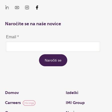
Naročite se na naše novice
Links
Domov
Izdelki
Carreers
IMI Group
Hirings