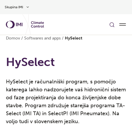
Preskoči na glavno vsebino
Skupina IMI
Domov
/
Softwares and apps
/
HySelect
HySelect
HySelect je računalniški program, s pomočjo
katerega lahko nadzorujete vaš hidronični sistem
od faze projektiranja do konca življenjske dobe
stavbe. Program združuje starejša programa TA-
Select (IMI TA) in SelectP! (IMI Pneumatex). Na
voljo tudi v slovenskem jeziku.