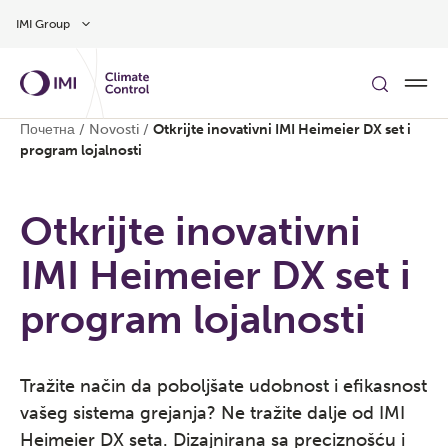
Preskočite na glavni sadržaj
IMI Group
Почетна
/
Novosti
/
Otkrijte inovativni IMI Heimeier DX set i
program lojalnosti
Otkrijte inovativni
IMI Heimeier DX set i
program lojalnosti
Tražite način da poboljšate udobnost i efikasnost
vašeg sistema grejanja? Ne tražite dalje od IMI
Heimeier DX seta. Dizajnirana sa preciznošću i