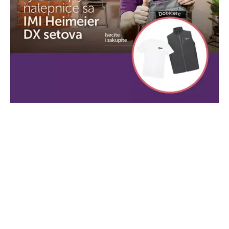
Visoka preciznost kontrole:
Termostatska glava
DX
Svestrana kompatibilnost: