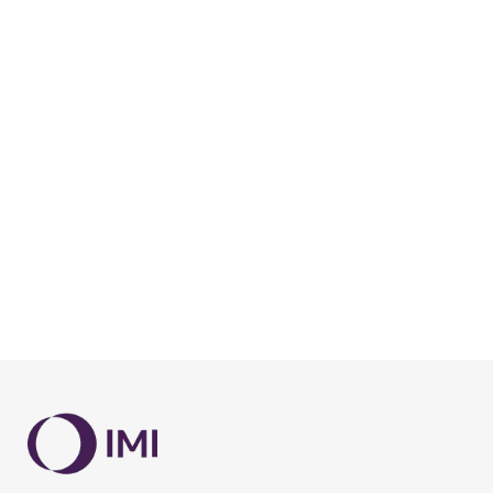
Heimeier asortiman termostatskih glava
PREUZMITE LETAK