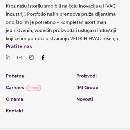
Kroz našu istoriju smo bili na čelu inovacija u HVAC
industriji. Portfolio naših brendova pruža klijentima
ono što im je potrebno - kompletan asortiman
jedinstvenih, vodećih proizvoda i usluga u industriji
koji će im pomoći u stvaranju VELIKIH HVAC rešenja.
Pratite nas
Links
Početna
Proizvodi
Carreers
IMI Group
Hirings
O nama
Novosti
Kontakt