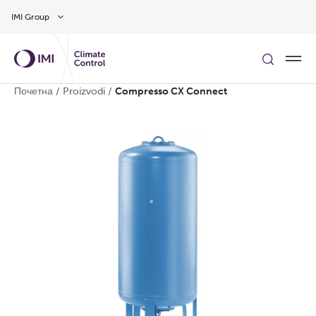
Preskočite na glavni sadržaj
IMI Group
Почетна
/
Proizvodi
/
Compresso CX Connect