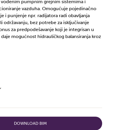
 u vodenim pumpnim grejnim sistemima i
icioniranje vazduha. Omogućuje pojedinačno
je i punjenje npr. radijatora radi obavljanja
li održavanju, bez potrebe za isključivanje
Konus za predpodešavanje koji je integrisan u
 daje mogućnost hidrauličkog balansiranja kroz
DOWNLOAD BIM