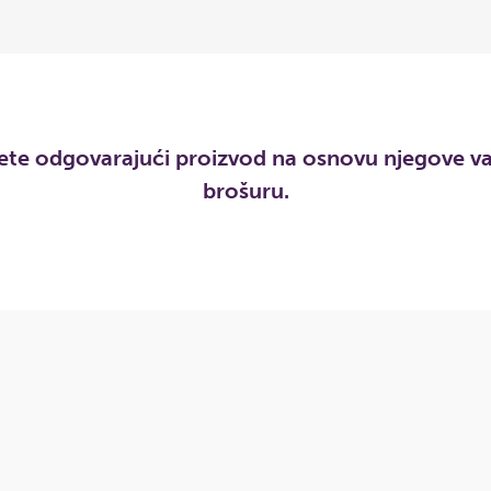
e odgovarajući proizvod na osnovu njegove varij
brošuru.