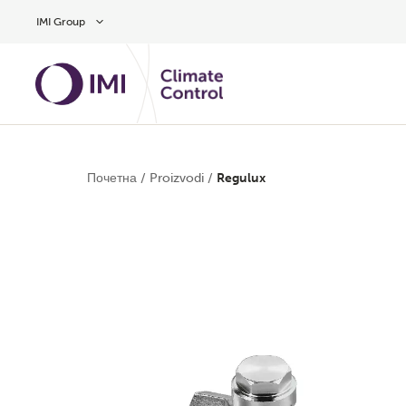
Preskočite na glavni sadržaj
IMI Group
Почетна
/
Proizvodi
/
Regulux