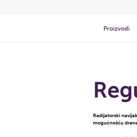
Proizvodi
Reg
Radijatorski navij
mogućnošću dren