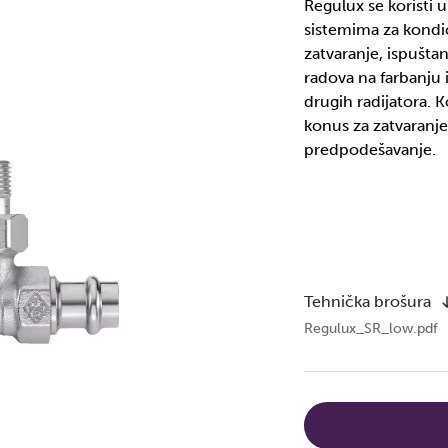
Regulux se koristi
sistemima za kond
zatvaranje, ispuštan
radova na farbanju i
drugih radijatora. 
konus za zatvaranje
predpodešavanje.
Tehnička brošura
Regulux_SR_low.pdf