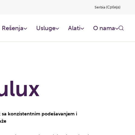
Serbia (Србија)
Rešenja
Usluge
Alati
O nama
ulux
ak sa konzistentnim podešavanjem i
aže