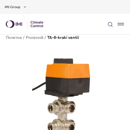
Preskočite na glavni sadržaj
IMI Group
Почетна
/
Proizvodi
/
TA-6-kraki ventil