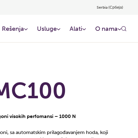
Serbia (Србија)
Rešenja
Usluge
Alati
O nama
MC100
oni visokih perfomansi – 1000 N
oni, sa automatskim prilagođavanjem hoda, koji