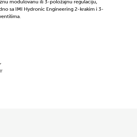
nu modulovanu ili 3-položajnu regulaciju,
edno sa IMI Hydronic Engineering 2-krakim i 3-
entilima.
f