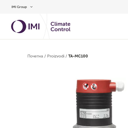
Preskočite na glavni sadržaj
IMI Group
Почетна
/
Proizvodi
/
TA-MC100