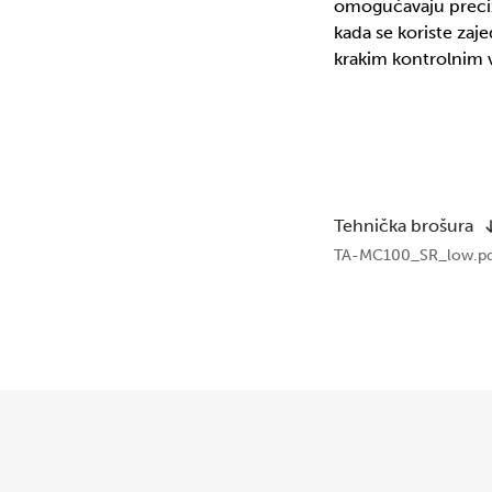
omogućavaju preciz
kada se koriste zaj
krakim kontrolnim v
Tehnička brošura
TA-MC100_SR_low.pd