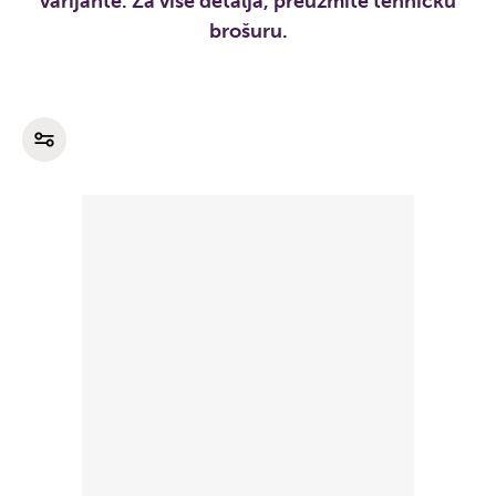
varijante. Za više detalja, preuzmite tehničku
brošuru.