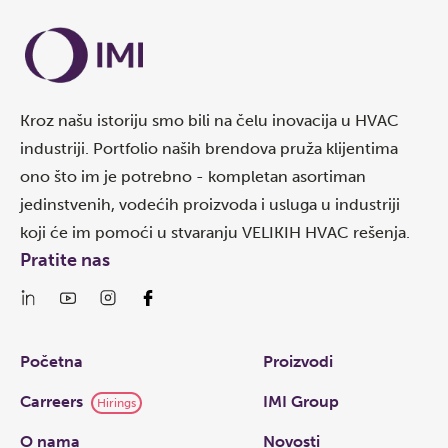
Kroz našu istoriju smo bili na čelu inovacija u HVAC
industriji. Portfolio naših brendova pruža klijentima
ono što im je potrebno - kompletan asortiman
jedinstvenih, vodećih proizvoda i usluga u industriji
koji će im pomoći u stvaranju VELIKIH HVAC rešenja.
Pratite nas
Links
Početna
Proizvodi
Carreers
IMI Group
Hirings
O nama
Novosti