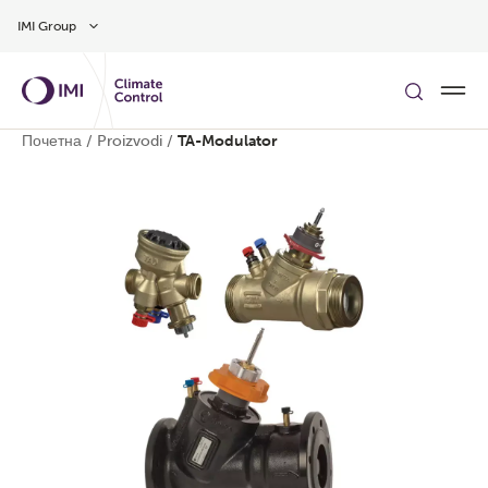
Preskočite na glavni sadržaj
IMI Group
Почетна
/
Proizvodi
/
TA-Modulator